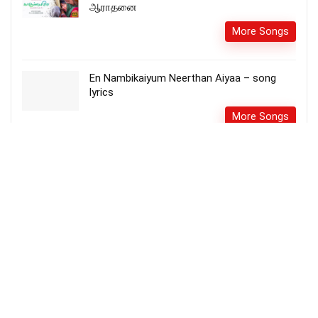
ஆராதனை
More Songs
En Nambikaiyum Neerthan Aiyaa – song
lyrics
More Songs
ஆண்டவரின் நாமமதை – Aandavarin
Namamathai lyrics
More Songs