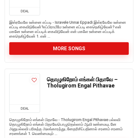
DEAL
இஸ்ரவேலே உன்னை எப்படி - Isravele Unnai Eppadi இஸ்ரவேலே உன்னை
எப்படி கைவிடுவேன்?எப்பிராயீமே உன்னை எப்படி கைநெகிழ்வேன்? என்
மகனே உன்னை எப்படிக் கைவிடுவேன் என் மகளே உன்னை எப்படிக்
கைநெகிழ்வேன் 1. என் ...
MORE SONGS
தொழுகிறோம் எங்கள் பிதாவே –
Tholugirom Engal Pithavae
DEAL
தொழுகிறோம் எங்கள் பிதாவே - Tholugirom Engal Pithavae பல்லவி
தொழுகிறோம் எங்கள் பிதாவேபொழுதெல்லாம் ஆவி உண்மையுடனே
அனுபல்லவி பரிசுத்த அலங்காரத்துடனேதரிசிப்பதினால் சரணம் சரணம்
சரணங்கள் 1. வெண்மையும் ...