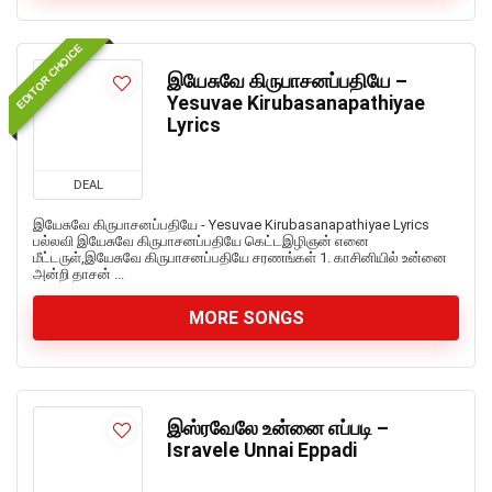
EDITOR CHOICE
இயேசுவே கிருபாசனப்பதியே –
Yesuvae Kirubasanapathiyae
Lyrics
DEAL
இயேசுவே கிருபாசனப்பதியே - Yesuvae Kirubasanapathiyae Lyrics
பல்லவி இயேசுவே கிருபாசனப்பதியே கெட்டஇழிஞன் எனை
மீட்டருள்,இயேசுவே கிருபாசனப்பதியே சரணங்கள் 1. காசினியில் உன்னை
அன்றி தாசன் ...
MORE SONGS
இஸ்ரவேலே உன்னை எப்படி –
Isravele Unnai Eppadi