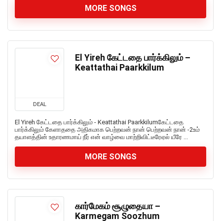
MORE SONGS
El Yireh கேட்டதை பார்க்கிலும் –
Keattathai Paarkkilum
DEAL
El Yireh கேட்டதை பார்க்கிலும் - Keattathai Paarkkilumகேட்டதை
பார்க்கிலும் கேளாததை அதிகமாக பெற்றவன் நான் பெற்றவன் நான் -2உம்
தயாளத்தின் உதாரணமாய் நீர் என் வாழ்வை மாற்றிவிட்டீரேஏல் யீரே ...
MORE SONGS
கார்மேகம் சூழுதையா –
Karmegam Soozhum