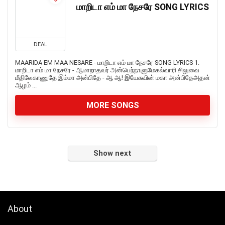
மாறிடா எம் மா நேசரே SONG LYRICS
DEAL
MAARIDA EM MAA NESARE - மாறிடா எம் மா நேசரே SONG LYRICS 1.
மாறிடா எம் மா நேசரே - ஆமாறாதவர் அன்பெந்நாளுமேகல்வாரி சிலுவை
மீதிலேகாணுதே இம்மா அன்பிதே - ஆ ஆ! இயேசுவின் மகா அன்பிதேஅதன்
ஆழம் ...
MORE SONGS
Show next
About