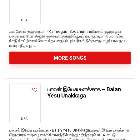
DEAL
கார்மேகம் சூழுதையா - Karmegam Soozhumகார்மேகம் சூழுதையா
பாலைவனமோ செழிக்குதையா குறிஞ்சிப்பூவும் மலருதையா நீ பொறந்த
சேதி கேட்டுவான்லோக தேவதையும் புல்லரிச்சி நிக்குதையாபூலோக தாய்
மடியும் நீ தவழ ...
MORE SONGS
பாலன் இயேசு உனக்காக – Balan
Yesu Unakkaga
DEAL
பாலன் இயேசு உனக்காக - Balan Yesu Unakkagaபாலன் இயேசு உனக்காக
பிறந்தாரம்மா ஏழைமைக் கோலத்தில் வந்து உதித்தாரம்மா -4 மாட்டு
தொழுவத்தில் வந்து பிறந்தாரைய்யா ஆண்டவர் அகவை திருநாளைய்யா