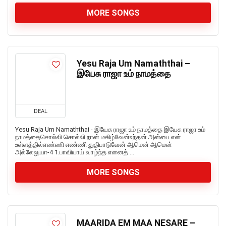
MORE SONGS
Yesu Raja Um Namaththai –
இயேசு ராஜா உம் நாமத்தை
DEAL
Yesu Raja Um Namaththai - இயேசு ராஜா உம் நாமத்தை இயேசு ராஜா உம்
நாமத்தைசொல்லி சொல்லி நான் மகிழ்வேன்உந்தன் அன்பை என்
உள்ளத்தில்எண்ணி எண்ணி துதிபாடுவேன் ஆமென் ஆமென்
அல்லேலுயா-4 1.பாவியாய் வாழ்ந்த எனைத் ...
MORE SONGS
MAARIDA EM MAA NESARE –