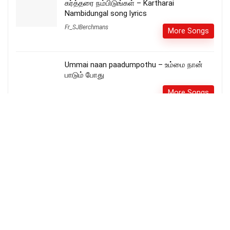
கர்த்தரை நம்பிடுங்கள் – Kartharai
Nambidungal song lyrics
Fr_SJBerchmans
More Songs
Ummai naan paadumpothu – உம்மை நான்
பாடும் போது
More Songs
உம்மை போல யாரும் இல்லை – Ummai Pola
Yarum Illai
More Songs