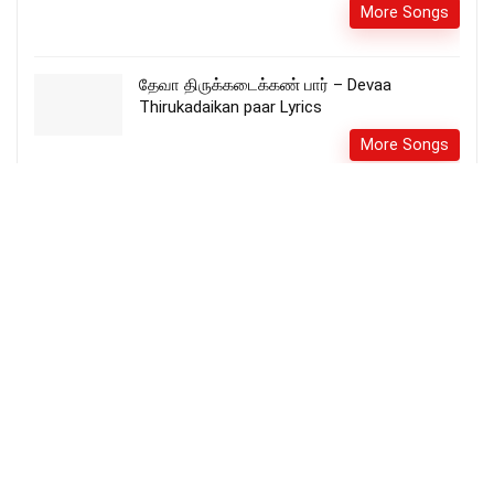
More Songs
தேவா திருக்கடைக்கண் பார் – Devaa
Thirukadaikan paar Lyrics
More Songs
Yakobin Devan en devan lyrics ( Official
video ) – Johnsam Joyson | யாக்கோபின்
தேவன் tamil lyrics