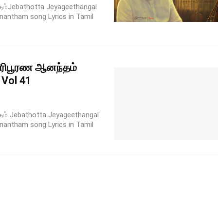
ம்Jebathotta Jeyageethangal
nantham song Lyrics in Tamil
ரிபூரண ஆனந்தம்
 Vol 41
ம் Jebathotta Jeyageethangal
nantham song Lyrics in Tamil