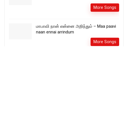
More Songs
மாபாவி நான் என்னை அறிந்தும் – Maa paavi
naan ennai arrindum
More Songs
அன்பே என் இயேசுவே ஆருயிரே – Anbe En
Yesuve Aaruyirae Lyrics
Fr_SJBerchmans
More Songs