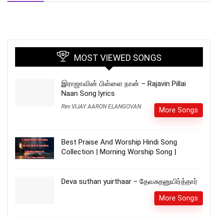
MOST VIEWED SONGS
இராஜாவின் பிள்ளை நான் – Rajavin Pillai
Naan Song lyrics
Rev.VIJAY AARON ELANGOVAN
More Songs
Best Praise And Worship Hindi Song
Collection | Morning Worship Song |
Deva suthan yuirthaar – தேவசுதனுயிர்த்தார்
More Songs