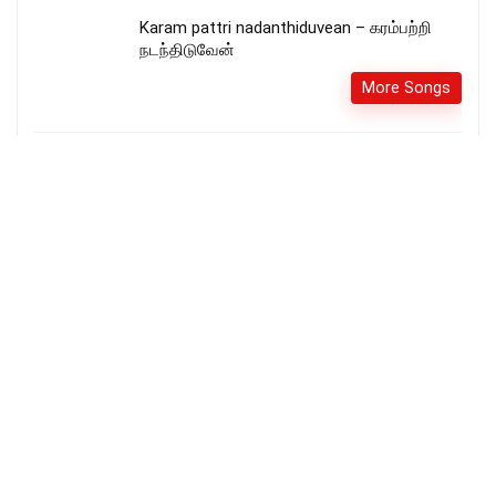
Karam pattri nadanthiduvean – கரம்பற்றி
நடந்திடுவேன்
More Songs
உம் பாதத்தை நம்பி வந்தேன் – Um Paathathai
Nambi Vanthen
More Songs