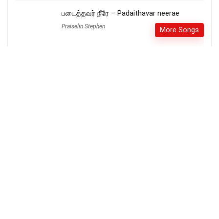
படைத்தவர் நீரே – Padaithavar neerae
Praiselin Stephen
More Songs
ஹாப்பி கிறிஸ்துமஸ் | New Tamil Christmas
Song | அதிசயம் Vol-8