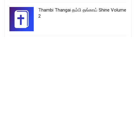
Thambi Thangai தம்பி தங்காய் Shine Volume
2
தேவாதி தேவன் இராஜாதி – Devathi Devan
Rajathi Lyrics
Fr_SJBerchmans
More Songs