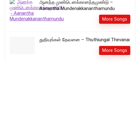
ஆனந்த முண்டெனக்கானந்தமுண்டு –
Aanantha Mundenakkananthamundu
More Songs
துதியுங்கள் தேவனை – Thuthiungal Thevanai
More Songs
என் தேவன் பரிசுத்தர் – En Devan Parisuthar
More Songs