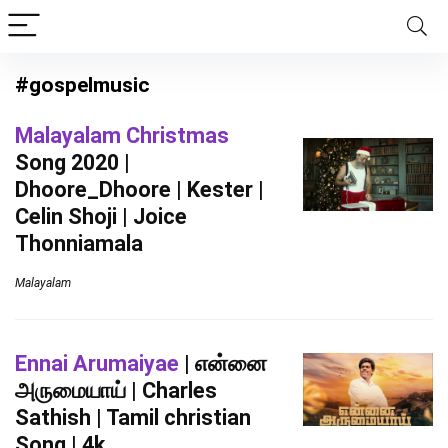
#gospelmusic
Malayalam Christmas
Song 2020 |
Dhoore_Dhoore | Kester |
Celin Shoji | Joice
Thonniamala
Malayalam
Ennai Arumaiyae
| என்னை
அருமையாய் | Charles
Sathish | Tamil christian
Song | 4k