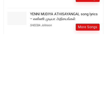
YENNI MUDIYA ATHISAYANGAL song lyrics
– எண்ணி முடியா அதிசயங்கள்
SHEEBA Johnson
More Songs
மா கெம்பீரப் பாட்டோடும் – Maa Gembeera
Paattodum
More Songs