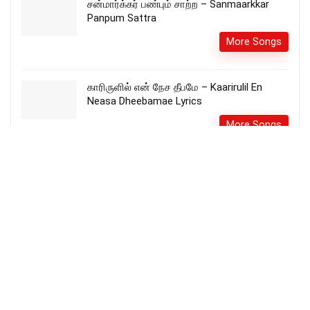
சன்மார்க்கர் பண்பும் சாற்ற – Sanmaarkkar
Panpum Sattra
More Songs
காரிருளில் என் நேச தீபமே – Kaarirulil En
Neasa Dheebamae Lyrics
More Songs
இன்ப இயேசு ராஜாவை – Inba Yesu Rajavai
songs lyrics
JOLLEE ABRAHAM
More Songs