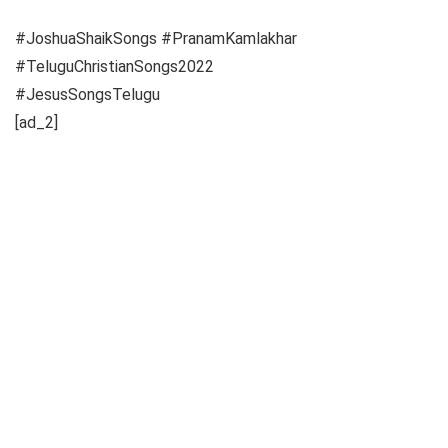
#JoshuaShaikSongs #PranamKamlakhar
#TeluguChristianSongs2022
#JesusSongsTelugu
[ad_2]