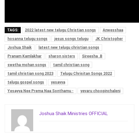
TAGS:
2022 latest new telugu Christian songs
Anwesshaa
hosanna telugu songs
jesus songs telugu
JK Christopher
Joshua Shaik
latest new telugu christian songs
Pranam Kamlakhar
sharon sisters
Sireesha .B
swetha mohan songs
tamil christian song
tamil christian song 2023
Telugu Chrisitan Songs 2022
telugu gospel songs
yesayya
Yesayya Nee Prema Naa Sonthamu -
yevaru choopinchaleni
Joshua Shaik Ministries OFFICIAL