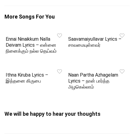
More Songs For You
Ennai Ninaikkum Nalla
Saavamaiyullavar Lyrics –
Deivam Lyrics – என்னை
சாவமையுள்ளவர்
நினைக்கும் நல்ல தெய்வம்
Ithna Kiruba Lyrics –
Naan Partha Azhagelam
இத்தனை கிருபை
Lyrics – நான் பார்த்த
அழகெல்லாம்
We will be happy to hear your thoughts