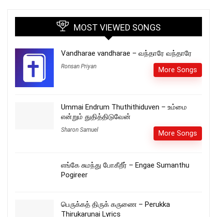
MOST VIEWED SONGS
Vandharae vandharae – வந்தாரே வந்தாரே
Ronsan Priyan
More Songs
Ummai Endrum Thuthithiduven – உம்மை
என்றும் துதித்திடுவேன்
Sharon Samuel
More Songs
எங்கே சுமந்து போகீறீர் – Engae Sumanthu
Pogireer
பெருக்கத் திருக் கருணை – Perukka
Thirukarunai Lyrics