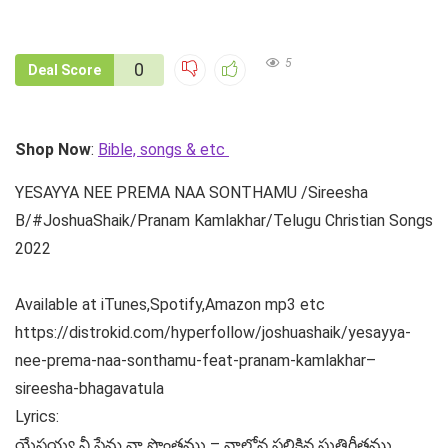
5
0
Deal Score
Shop Now
:
Bible, songs & etc
YESAYYA NEE PREMA NAA SONTHAMU /Sireesha
B/#JoshuaShaik/Pranam Kamlakhar/Telugu Christian Songs
2022
Available at iTunes,Spotify,Amazon mp3 etc
https://distrokid.com/hyperfollow/joshuashaik/yesayya-
nee-prema-naa-sonthamu-feat-pranam-kamlakhar–
sireesha-bhagavatula
Lyrics:
యేసయ్య నీ ప్రేమ నా సొంతము – నాలోన పలికిన స్తుతిగీతము