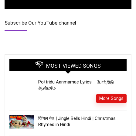
Subscribe Our YouTube channel
MOST VIEWED SONGS
Pottridu Aanmamae Lyrics – போற்றிடு
ஆன்மமே
More Songs
जिंगल बेल | Jingle Bells Hindi | Christmas
Rhymes in Hindi