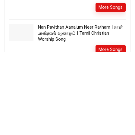
More Songs
Nan Pavithan Aanalum Neer Ratham | நான்
பாவிதான் ஆனாலும் | Tamil Christian
Worship Song
More Songs
இரைச்சலின் சத்தம் கேட்கணும் – IRAICHALIN
SATHAM KATKANUM SONG LYRICS
Pr.Lucas Sekar
More Songs