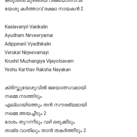
ക്രൂശിൽ മുഴങ്ങിയ വിജയോത്സവം
യേശു കർത്താവ് രക്ഷാ നായകൻ 2
Kaalavariyil Vairikalin
Ayudham Nirveeryamai
Adippinaril Vyadhikalin
Verukal Nirjeevamayi
Krushil Muzhangiya Vijayolsavam
Yeshu Karthav Raksha Nayakan
ക്രിസ്തുയേശുവിൽ ജയോത്സവമായി
നമ്മെ നടത്തിടും
എല്ലായിടത്തും തൻ സൗരഭ്യമായി
നമ്മെ അയച്ചീടും 2
ദേശം തുറന്നീടും വഴി ഒരുക്കീടും
താമ്ര വാതിലും താൻ തകർത്തീടും 2