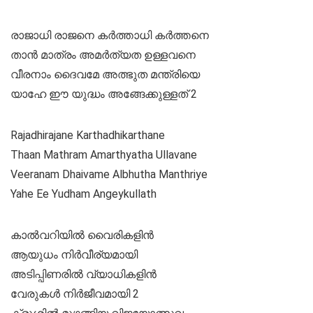
രാജാധി രാജനെ കർത്താധി കർത്തനെ
താൻ മാത്രം അമർത്യത ഉള്ളവനെ
വീരനാം ദൈവമേ അത്ഭുത മന്ത്രിയെ
യാഹേ ഈ യുദ്ധം അങ്ങേക്കുള്ളത് 2
Rajadhirajane Karthadhikarthane
Thaan Mathram Amarthyatha Ullavane
Veeranam Dhaivame Albhutha Manthriye
Yahe Ee Yudham Angeykullath
കാൽവറിയിൽ വൈരികളിൻ
ആയുധം നിർവീര്യമായി
അടിപ്പിണരിൽ വ്യാധികളിൻ
വേരുകൾ നിർജീവമായി 2