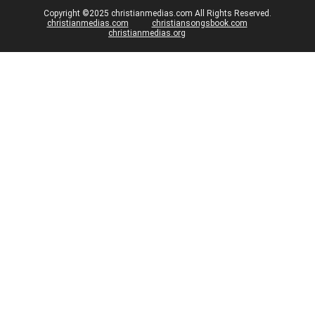
Copyright ©2025 christianmedias.com All Rights Reserved.
christianmedias.com
christiansongsbook.com
christianmedias.org