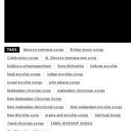
TAGS:
blesson memana songs
Bridge music songs
Celebration songs
dr. blesson memana new song
Enikkoru uthamageetham
Enne Nithyatha
Hebrew worship
hindi worship songs
Indian worship songs
Israel worship songs
john jebaraj songs
Malayalam christian song
malayalam christmas songs
New Malayalam Christian Songs
New malayalam devotional songs
New malayalam worship songs
New Worship song
praise and worship songs
Spiritual Songs
Tamil christian songs
TAMIL WORSHIP SONGS