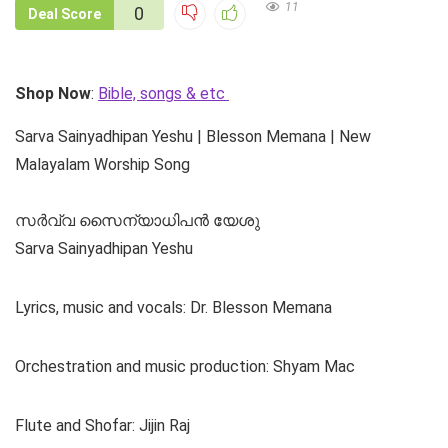
11
0
Deal Score
Shop Now
:
Bible, songs & etc
Sarva Sainyadhipan Yeshu | Blesson Memana | New
Malayalam Worship Song
സർവ്വ സൈന്യാധിപൻ യേശു
Sarva Sainyadhipan Yeshu
Lyrics, music and vocals: Dr. Blesson Memana
Orchestration and music production: Shyam Mac
Flute and Shofar: Jijin Raj