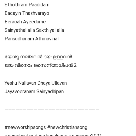
Sthothram Paadidam
Bacayin Thazhvarayo
Beracah Ayeedume
Sainyathal alla Sakthiyal alla
Parisudhanam Athmavinal
യേശു നല്ലവൻ ദയ ഉള്ളവൻ
ജയ വീരനാം സൈന്യാധിപൻ 2
Yeshu Nallavan Dhaya Ullavan
Jayaveeranam Sainyadhipan
——————————————————————————
#newworshipsongs #newchristiansong
#newchristiandevotionalsong #newsong2021