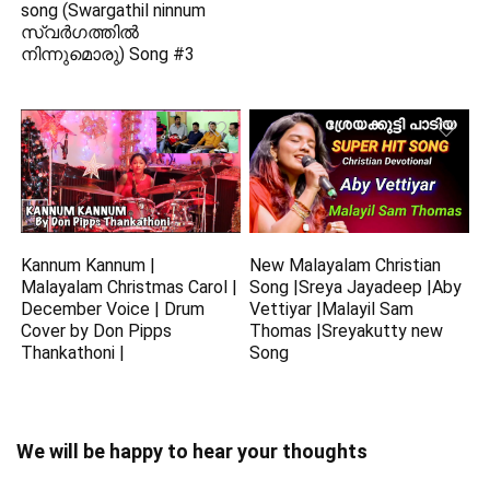
song (Swargathil ninnum
സ്വർഗത്തിൽ
നിന്നുമൊരു) Song #3
Kannum Kannum |
New Malayalam Christian
Malayalam Christmas Carol |
Song |Sreya Jayadeep |Aby
December Voice | Drum
Vettiyar |Malayil Sam
Cover by Don Pipps
Thomas |Sreyakutty new
Thankathoni |
Song
We will be happy to hear your thoughts