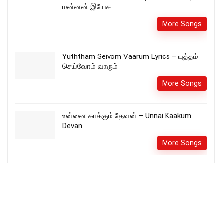
மன்னன் இயேசு
More Songs
Yuththam Seivom Vaarum Lyrics – யுத்தம்
செய்வோம் வாரும்
More Songs
உன்னை காக்கும் தேவன் – Unnai Kaakum
Devan
More Songs