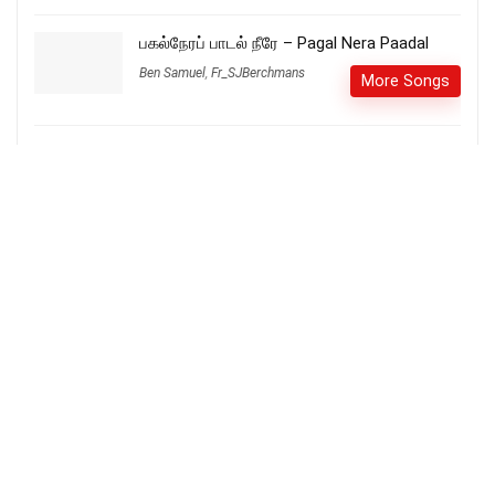
பகல்நேரப் பாடல் நீரே – Pagal Nera Paadal
Ben Samuel
,
Fr_SJBerchmans
More Songs
UNNAI KAAKIRAVAR URANGAAR – உன்னை
காக்கிறவர் உறங்கார்
Jaffi Isac
More Songs