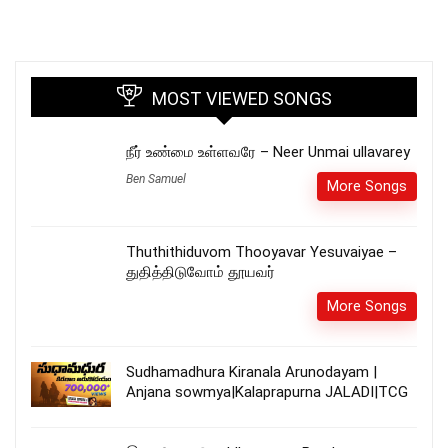
MOST VIEWED SONGS
நீர் உண்மை உள்ளவரே – Neer Unmai ullavarey
Ben Samuel
More Songs
Thuthithiduvom Thooyavar Yesuvaiyae –
துதித்திடுவோம் தூயவர்
More Songs
Sudhamadhura Kiranala Arunodayam |
Anjana sowmya|Kalaprapurna JALADI|TCG