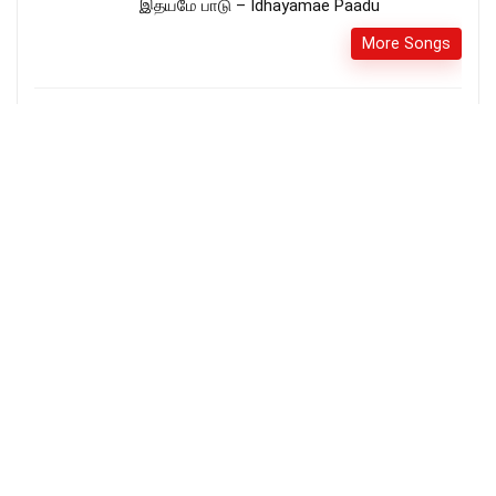
இதயமே பாடு – Idhayamae Paadu
More Songs
எக்காள சத்தம் வானில் தொனித்திடவே –
Ekkala Satham Vaanil Thonothidave Song &
Lyrics