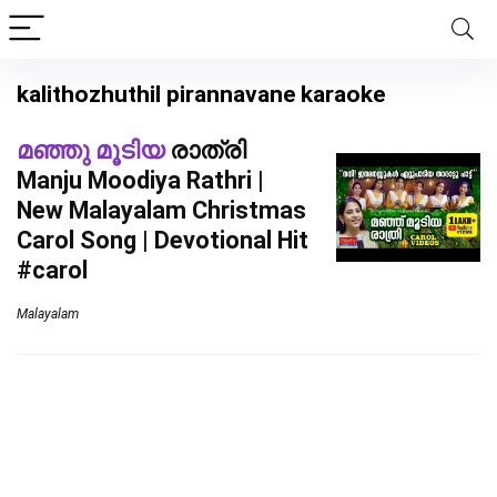
kalithozhuthil pirannavane karaoke
മഞ്ഞു മൂടിയ
രാത്രി
Manju Moodiya Rathri |
New Malayalam Christmas
Carol Song | Devotional Hit
#carol
Malayalam