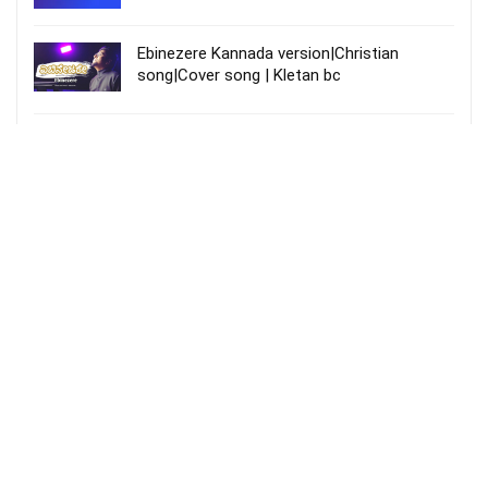
Ebinezere Kannada version|Christian
song|Cover song | Kletan bc
அழகா வந்தாரு – Azhaga vanthaaru
More Songs