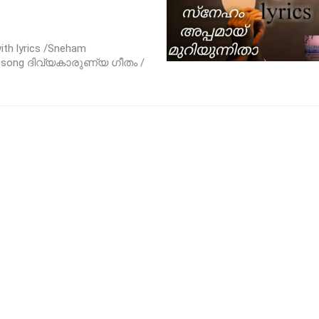
th lyrics /Sneham
nal song ദിവ്യകാരുണ്യ ഗീതം /