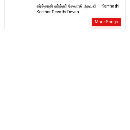
கர்த்தாதி கர்த்தர் தேவாதி தேவன் – Karthathi
Karthar Devathi Devan
More Songs
Athikaalai Pani polivil idhamana