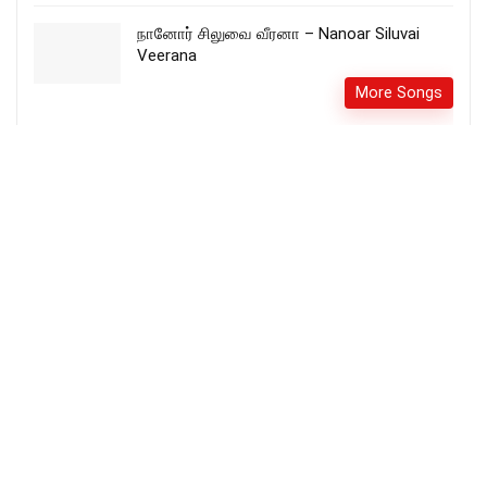
நானோர் சிலுவை வீரனா – Nanoar Siluvai
Veerana
More Songs
doore ninnum ദൂരേ നിന്നും malayalam
Christmas carol songs #christmas
#malayalam #Christian #carol