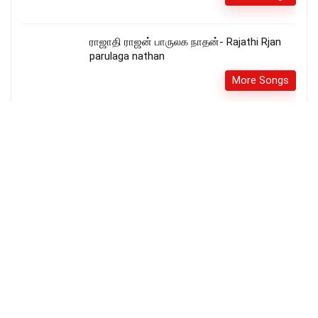
ராஜாதி ராஜன் பாருலக நாதன்- Rajathi Rjan
parulaga nathan
More Songs
Aiyaiyaa Naan Paavi Lyrics – ஐயையா நான்
பாவி
More Songs