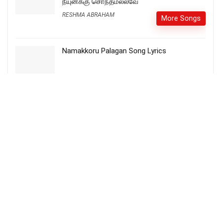
நீயுனக்கு சொந்தமல்லவே
RESHMA ABRAHAM
More Songs
Namakkoru Palagan Song Lyrics
தம்மண்டை வந்த பாலரை – Thammandai
Vantha Paalarai
More Songs