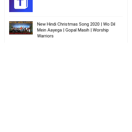
New Hindi Christmas Song 2020 | Wo Dil
Mein Aayega | Gopal Masih | Worship
Warriors
வேத வசன விதைதனை – Vedha Vasana
Vithaithanai lyrics
More Songs