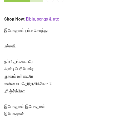
Shop Now
:
Bible, songs & etc
இயேசுதான் நம்ம சொத்து
பல்லவி
தம்பி தங்கையரே
அன்பு பெரியோரே
ஞானம் உள்ளவரே
உண்மைய தெரிஞ்சிக்கோ- 2
புரிஞ்ச்க்கோ
இயேசுதான் இயேசுதான்
இயேசுதான்