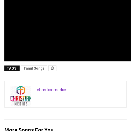
TAGS:
Tamil Songs
இ
christianmedias
More Songs For You