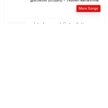
இயேசுவின் நாமத்தை – Yesuvin Namaththai
More Songs
என் நேசர் மணவாளர் இவரே – En Nease
Manavalaar Evarae
More Songs