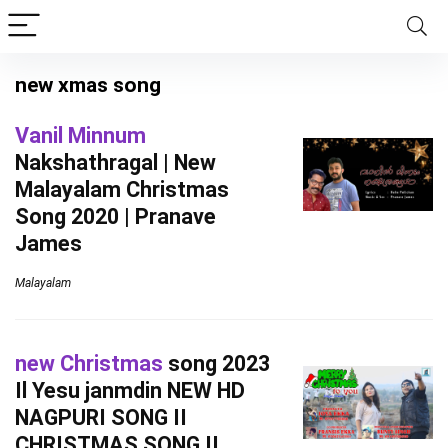
new xmas song
Vanil Minnum
Nakshathragal | New
Malayalam Christmas
Song 2020 | Pranave
James
Malayalam
new Christmas
song 2023
Il Yesu janmdin NEW HD
NAGPURI SONG II
CHRISTMAS SONG II