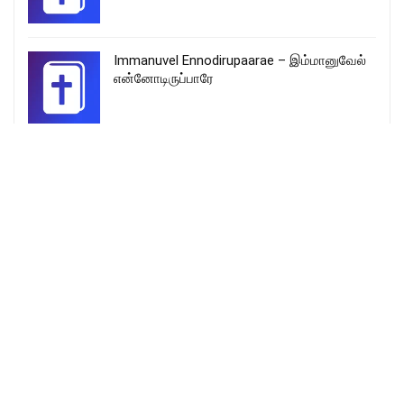
Immanuvel Ennodirupaarae – இம்மானுவேல்
என்னோடிருப்பாரே
Oru Maruntharum Kuru Marunthu – ஒரு
மருந்தரும் குரு மருந்து Song Lyrics