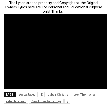
The Lyrics are the property and Copyright of the Original
Owners Lyrics here are For Personal and Educational Purpose
only! Thanks .
TAGS:
Anita Jabez
E
Jabez Christie
Joel Thomasraj
keba Jeremiah
Tamil christian songs
எ