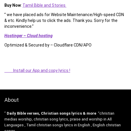
Buy Now
:
Tamil Bible and Stories
” we have placed ads for Website Maintenance/High-speed CDN
& etc. Kindly help us to click the ads. Thank you. Sorry for the
inconvenience.”
Hostinger – Cloud hosting
Optimized & Secured by – Cloudflare CDN/APO
Install our App and copy lyrics !
About
”
Daily Bible verses, Christian songs lyrics & more
“christian
medias worship, christian song lyrics, praise and worship in All
Languages , Tamil christian songs lyrics in English , English christian
songs .