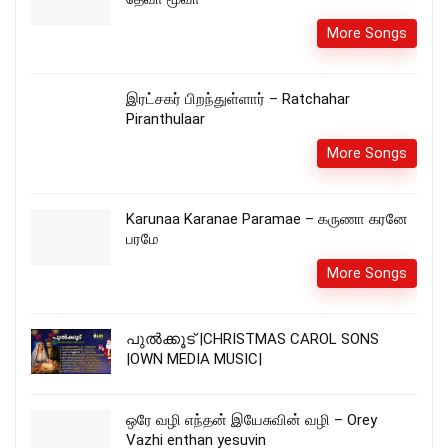
More Songs
இரட்சகர் பிறந்துள்ளார் – Ratchahar
Piranthulaar
More Songs
Karunaa Karanae Paramae – கருணா கரனே
பரமே
More Songs
പുൽക്കൂട് |CHRISTMAS CAROL SONS
|OWN MEDIA MUSIC|
ஒரே வழி எந்தன் இயேசுவின் வழி – Orey
Vazhi enthan yesuvin