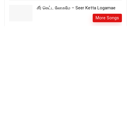
சீர் கெட்ட லோகமே – Seer Ketta Logamae
More Songs
Oh The Deep Love of Jesus – EPIC
version(In Russian)