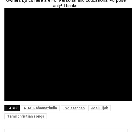
Owners Lyrics here are For Personal and Educational Purpose
only! Thanks .
TAGS:
A. M. Rahamathulla
Evg.stephen
Joel Elijah
Tamil christian songs