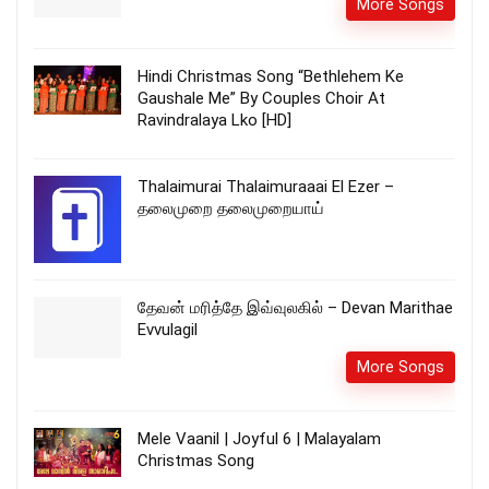
More Songs
Hindi Christmas Song “Bethlehem Ke
Gaushale Me” By Couples Choir At
Ravindralaya Lko [HD]
Thalaimurai Thalaimuraaai El Ezer –
தலைமுறை தலைமுறையாய்
தேவன் மரித்தே இவ்வுலகில் – Devan Marithae
Evvulagil
More Songs
Mele Vaanil | Joyful 6 | Malayalam
Christmas Song