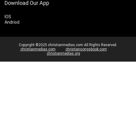
Download Our App
IOS
Andriod
Copyright ©2025 christianmedias.com All Rights Reserved.
christianmedias.com
christiansongsbook.com
christianmedias.org