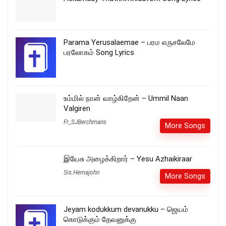
Parama Yerusalaemae – பரம எருசலேமே
பரலோகம் Song Lyrics
உம்மில் நான் வாழ்கிறேன் – Ummil Naan
Valgiren
Fr_SJBerchmans
More Songs
இயேசு அழைக்கிறார் – Yesu Azhaikiraar
Sis.Hemajohn
More Songs
Jeyam kodukkum devanukku – ஜெயம்
கொடுக்கும் தேவனுக்கு