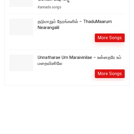
Kannada songs
தடுமாறும் நேரங்களில் – ThaduMaarum
Nearangalil
More Songs
Unnatharae Um Maraivinilae – உன்னதரே உம்
மறைவினிலே
More Songs