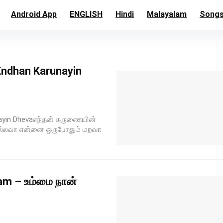
Android App
ENGLISH
Hindi
Malayalam
Song
ndhan Karunayin
ayin Dhevaஎந்தன் கருணையின்
்கல்லவா என்னை ஒருபோதும் மறவா
am – உம்மை நான்