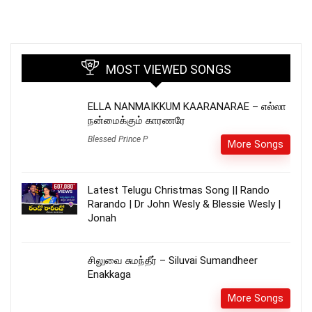
MOST VIEWED SONGS
ELLA NANMAIKKUM KAARANARAE – எல்லா
நன்மைக்கும் காரணரே
Blessed Prince P
More Songs
Latest Telugu Christmas Song || Rando
Rarando | Dr John Wesly & Blessie Wesly |
Jonah
சிலுவை சுமந்தீர் – Siluvai Sumandheer
Enakkaga
More Songs