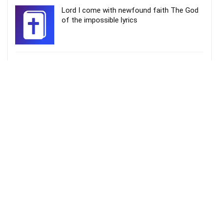
Lord I come with newfound faith The God
of the impossible lyrics
என் நடைகளை ஸ்திரப்படுத்துமே – En
Nadaigalai Sthirappaduthumae
Davidsam Joyson
More Songs