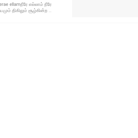
erae ellamநீரே எல்லாம் நீரே
மும் திகிலும் சூழ்கின்ற ...