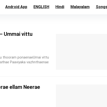
Android App
ENGLISH
Hindi
Malayalam
Song
 Ummai vittu
tu thooram ponaenaeUmai vittu
athae Paaviyaka vazhnthaenae
erae ellam Neerae