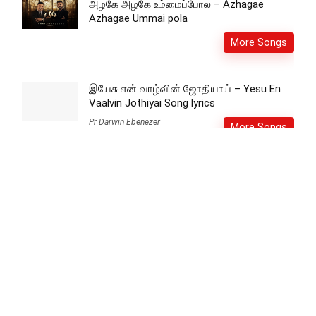
அழகே அழகே உம்மைப்போல – Azhagae
Azhagae Ummai pola
More Songs
இயேசு என் வாழ்வின் ஜோதியாய் – Yesu En
Vaalvin Jothiyai Song lyrics
Pr Darwin Ebenezer
More Songs
எங்கள் மீதிரங்குவீர் ஐயா – Engal
Meethiranguveer Aiya
More Songs