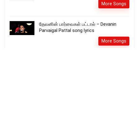
More Songs
தேவனின் பார்வைகள் பட்டால் – Devanin
Parvaigal Pattal song lyrics
More Songs
உம்மை நான் ஆராதிப்பேன் – Ummai Naan
Aaradhippaen
Pastor. Issac Anointon
More Songs