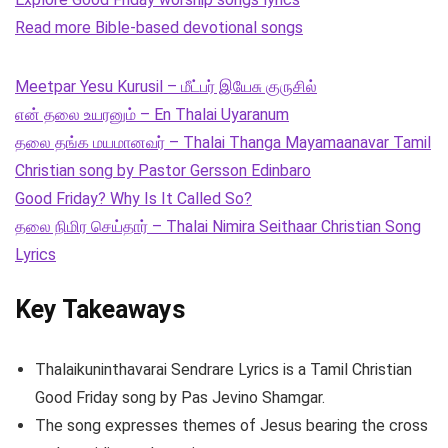
Read more Bible-based devotional songs
Meetpar Yesu Kurusil – மீட்பர் இயேசு குருசில்
என் தலை உயரனும் – En Thalai Uyaranum
தலை தங்க மயமானவர் – Thalai Thanga Mayamaanavar Tamil
Christian song by Pastor Gersson Edinbaro
Good Friday? Why Is It Called So?
தலை நிமிர செய்தார் – Thalai Nimira Seithaar Christian Song
Lyrics
Key Takeaways
Thalaikuninthavarai Sendrare Lyrics is a Tamil Christian
Good Friday song by Pas Jevino Shamgar.
The song expresses themes of Jesus bearing the cross