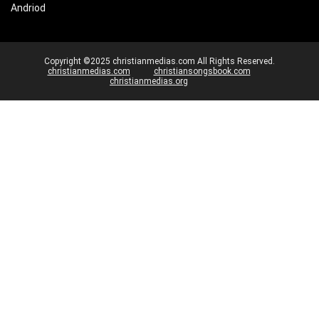
Andriod
Copyright ©2025 christianmedias.com All Rights Reserved.
christianmedias.com
christiansongsbook.com
christianmedias.org