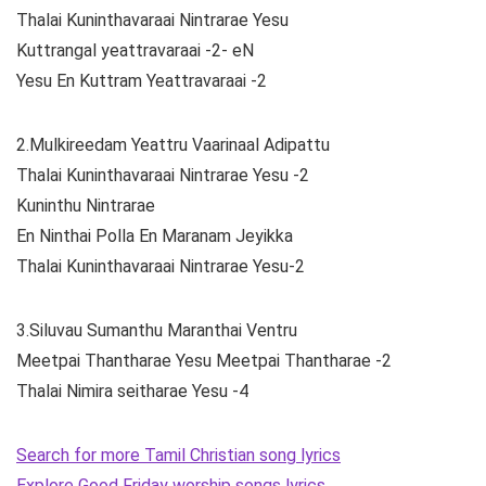
Thalai Kuninthavaraai Nintrarae Yesu
Kuttrangal yeattravaraai -2- eN
Yesu En Kuttram Yeattravaraai -2
2.Mulkireedam Yeattru Vaarinaal Adipattu
Thalai Kuninthavaraai Nintrarae Yesu -2
Kuninthu Nintrarae
En Ninthai Polla En Maranam Jeyikka
Thalai Kuninthavaraai Nintrarae Yesu-2
3.Siluvau Sumanthu Maranthai Ventru
Meetpai Thantharae Yesu Meetpai Thantharae -2
Thalai Nimira seitharae Yesu -4
Search for more Tamil Christian song lyrics
Explore Good Friday worship songs lyrics