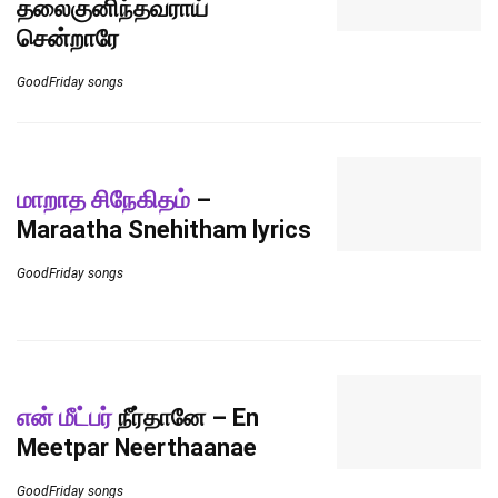
தலைகுனிந்தவராய்
சென்றாரே
GoodFriday songs
மாறாத சிநேகிதம்
–
Maraatha Snehitham lyrics
GoodFriday songs
என் மீட்பர்
நீர்தானே – En
Meetpar Neerthaanae
GoodFriday songs