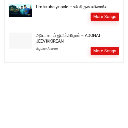
Um kirubaiyinaale – உம் கிருபையினாலே
More Songs
அடோனாய் ஜீவிக்கிறேன் – ADONAI
JEEVIKKIREAN
Arpana Sharon
More Songs