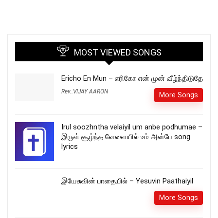
MOST VIEWED SONGS
Ericho En Mun – எரிகோ என் முன் வீழ்ந்திடுதே
Rev..VIJAY AARON
More Songs
Irul soozhntha velaiyil um anbe podhumae –
இருள் சூழ்ந்த வேளையில் உம் அன்பே song
lyrics
இயேசுவின் பாதையில் – Yesuvin Paathaiyil
More Songs