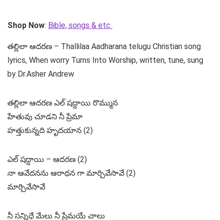
Shop Now
:
Bible, songs & etc
తల్లిలా ఆదరణ – Thallilaa Aadharana telugu Christian song
lyrics, When worry Turns Into Worship, written, tune, sung
by Dr.Asher Andrew
తల్లిలా ఆదరణ ఎల్ షద్దాయి రొమ్మున
హేతువు చూడని నీ ప్రేమా
హత్తుకున్నది హృదయాన (2)
ఎల్ షద్దాయి – ఆదరణ (2)
నా ఆవేదనను ఆరాధన గా మార్చివేసావే (2)
మార్చివేసావే
నీ సన్నిధే మేలు నీ ప్రేమయే చాలు