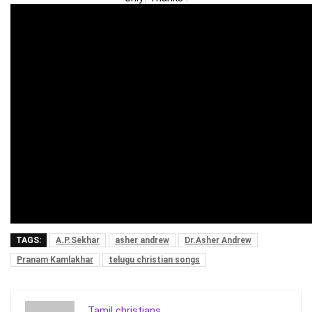
TAGS:
A.P.Sekhar
asher andrew
Dr.Asher Andrew
Pranam Kamlakhar
telugu christian songs
Tamil christians