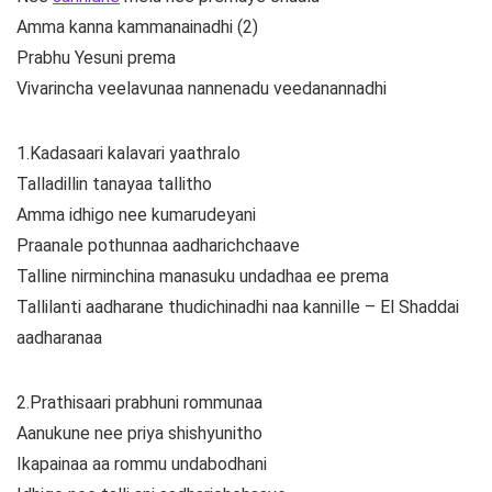
Amma kanna kammanainadhi (2)
Prabhu Yesuni prema
Vivarincha veelavunaa nannenadu veedanannadhi
1.Kadasaari kalavari yaathralo
Talladillin tanayaa tallitho
Amma idhigo nee kumarudeyani
Praanale pothunnaa aadharichchaave
Talline nirminchina manasuku undadhaa ee prema
Tallilanti aadharane thudichinadhi naa kannille – El Shaddai
aadharanaa
2.Prathisaari prabhuni rommunaa
Aanukune nee priya shishyunitho
Ikapainaa aa rommu undabodhani