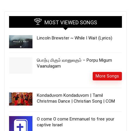
MOST VIEWED SONGS
Lincoln Brewster ~ While I Wait (Lyrics)
பொற்பு மிகும் வானுலகும் – Porpu Migum
Vaanulagam
More Songs
Kondaduvom Kondaduvom | Tamil
Christmas Dance | Christian Song | COM
O come O come Emmanuel to free your
captive Israel