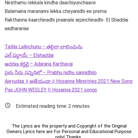
Nirathamu rekkala kindha daachiyunchaave
Balamaina marananni lekka cheyanidhi ee prema
Rakthanne kaarchinadhi praanale arpinchinadhi- El Shaddai
aadharanaa
Tallila Lalinchunu – తల్లిలా లాలించును
ఎల్ షద్దాయ్ – Elshaddai
ఆదరణ కర్తవై – Adarana Karthavai
ప్రభు నీదు సన్నిధిలో – Prabhu nidhu sannidhilo
Ajeyudaa ॥ అజేయుడా ॥ Hosanna Ministries 2021 New Song
Pas.JOHN WESLEY || Hosanna 2021 songs
Estimated reading time:
2
minutes
The Lyrics are the property and Copyright of the Original
Owners Lyrics here are For Personal and Educational Purpose
only! Thanks .