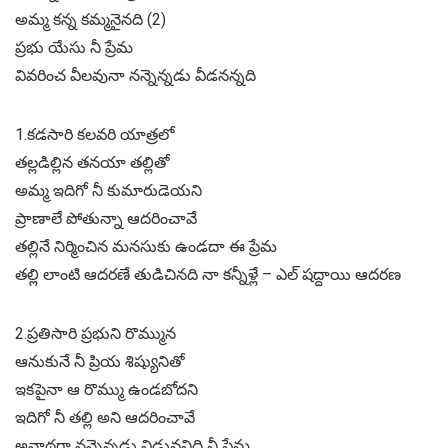
అమ్మ కన్న కమ్మనైనది (2)
ప్రభు యేసు నీ ప్రేమ
వివరించ వీలవునా నన్నెన్నడు వీడనన్నది
1.కడసారి కలవరి యాత్రలో
తల్లడిల్లిన తనయా తల్లితో
అమ్మ ఇదిగో నీ కుమారుడెయని
ప్రాణాలే పోతున్నా ఆదరించావే
తల్లినే నిర్మించిన మనసుకు ఉండదా ఈ ప్రేమ
తల్లి లాంటి ఆదరణే తుడిచినది నా కన్నీళ్లే – ఎల్ షద్దాయి ఆదరణ
2.ప్రతిసారి ప్రభుని రొమ్మున
ఆనుకునే నీ ప్రియ శిష్యునితో
ఇకపైనా ఆ రొమ్ము ఉండబోదని
ఇదిగో నీ తల్లి అని ఆదరించావే
అనాథగా నన్నెన్నడు విడువనిధి నీ ప్రేమ