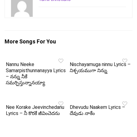
More Songs For You
Nannu Neeke
Nischayamuga ninnu Lyrics –
Samarpisthunnanayya Lyrics
నిశ్చయముగా నిన్ను
– నన్ను నీకే
సమర్పిస్తున్నానయ్యా
Nee Korake Jeevinchedanu
Dhevudu Naakem Lyrics –
Lyrics – నీ కొరకే జీవించెదను
దేవుడు నాకేం