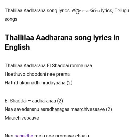
Thallilaa Aadharana song lyrics, తల్లిలా ఆదరణ lyrics, Telugu
songs
Thallilaa Aadharana song lyrics in
English
Thallilaa Aadharana El Shaddai rommunaa
Haethuvo choodani nee prema
Haththukunnadhi hrudayaana (2)
El Shaddai – aadharanaa (2)
Naa aavedananu aaradhanagaa maarchivesaave (2)
Maarchivesaave
Nee
sannidhe
melu nee premaye chaalu