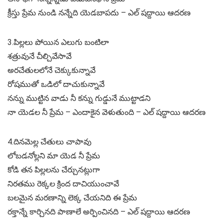
క్రీస్తు ప్రేమ నుండి నన్నేది యెడబాపదు – ఎల్ షద్దాయి ఆదరణ
3.పిల్లలు పోయిన ఎలుగు బంటిలా
శత్రువునే చీల్చివేసావే
అరచేతులలోనే చెక్కుకున్నావే
రోషముతో ఒడిలో దాచుకున్నావే
నన్ను ముట్టిన వాడు నీ కన్ను గుడ్డునే ముట్టాడని
నా యెడల నీ ప్రేమ – ఎందాకైన వెళుతుంది – ఎల్ షద్దాయి ఆదరణ
4.దినమెల్ల చేతులు చాపావు
లోబడనోల్లని మా యెడ నీ ప్రేమ
కోడి తన పిల్లలను చేర్చునట్లుగా
నిరతము రెక్కల క్రింద దాచియుంచావే
బలమైన మరణాన్ని లెక్క చేయనిది ఈ ప్రేమ
రక్తాన్నే కార్చినది పాణాలే అర్పించినది – ఎల్ షద్దాయి ఆదరణ