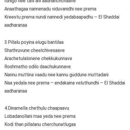
Idhigo nee talli ani aadharichchaave
Anaathagaa nannenadu viduvanidhi nee prema
Kreestu prema nundi nannedi yedabaapadhu – El Shaddai
aadharanaa
3.Pillalu poyina elugu bantilaa
Shathruvune cheelchivesaave
Arachetulalonene chekkukunnave
Roshmatho odilo daachukunnave
Nannu muttina vaadu nee kannu guddune muttadani
Naa yedala nee prema – endakaina veluthundhi – El Shaddai
aadharanaa
4.Dinamella chethulu chaapaavu
Lobadanollani maa yeda nee prema
Kodi than pillalanu cherchunatlugaa