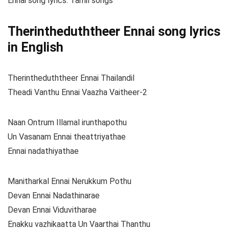
Ennai song lyrics. Tamil songs
Therintheduththeer Ennai song lyrics
in English
Therintheduththeer Ennai Thailandil
Theadi Vanthu Ennai Vaazha Vaitheer-2
Naan Ontrum Illamal irunthapothu
Un Vasanam Ennai theattriyathae
Ennai nadathiyathae
Manitharkal Ennai Nerukkum Pothu
Devan Ennai Nadathinarae
Devan Ennai Viduvitharae
Enakku vazhikaatta Un Vaarthai Thanthu