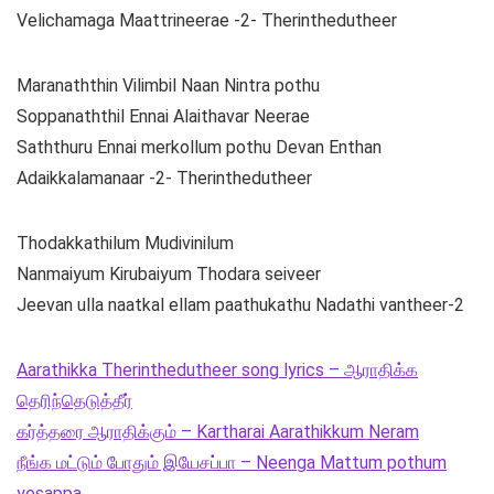
Velichamaga Maattrineerae -2- Therinthedutheer
Maranaththin Vilimbil Naan Nintra pothu
Soppanaththil Ennai Alaithavar Neerae
Saththuru Ennai merkollum pothu Devan Enthan
Adaikkalamanaar -2- Therinthedutheer
Thodakkathilum Mudivinilum
Nanmaiyum Kirubaiyum Thodara seiveer
Jeevan ulla naatkal ellam paathukathu Nadathi vantheer-2
Aarathikka Therinthedutheer song lyrics – ஆராதிக்க
தெரிந்தெடுத்தீர்
கர்த்தரை ஆராதிக்கும் – Kartharai Aarathikkum Neram
நீங்க மட்டும் போதும் இயேசப்பா – Neenga Mattum pothum
yesappa