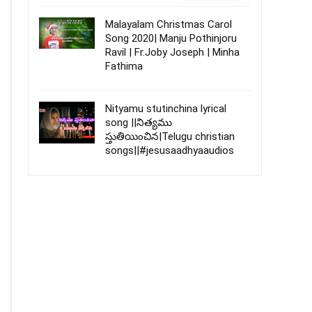
Malayalam Christmas Carol
Song 2020| Manju Pothinjoru
Ravil | Fr.Joby Joseph | Minha
Fathima
Nityamu stutinchina lyrical
song ||నిత్యము
స్తుతియించిన|Telugu christian
songs||#jesusaadhyaaudios