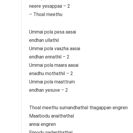
neere yesappaa – 2
– Thoal meethu
Ummai pola pesa aasai
endhan ullathil
Ummai pola vaazha aasai
endhan ennathil – 2
Ummai pola maara aasai
enadhu mothathil – 2
Ummai pola maattrum
endhan yesuve – 2
Thoal meethu sumandhathal thagappan engiren
Maarbodu anaithathal
annai engiren
Ennodu nadanthathal