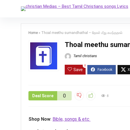
Home
»
Thoal meethu sumandhathal – தோள் மீது சுமந்ததால்
Thoal meethu sumand
Tamil christians
0
Save
0
Deal Score
6
Shop Now
:
Bible, songs & etc