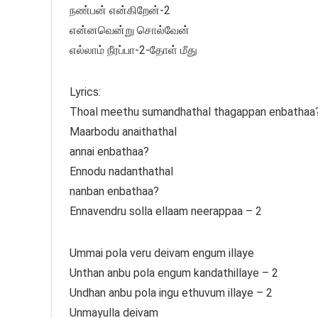
நண்பன் என்கிறேன்-2
என்னவென்று சொல்வேன்
எல்லாம் நீரப்பா-2-தோள் மீது
Lyrics:
Thoal meethu sumandhathal thagappan enbathaa
Maarbodu anaithathal
annai enbathaa?
Ennodu nadanthathal
nanban enbathaa?
Ennavendru solla ellaam neerappaa – 2
Ummai pola veru deivam engum illaye
Unthan anbu pola engum kandathillaye – 2
Undhan anbu pola ingu ethuvum illaye – 2
Unmayulla deivam