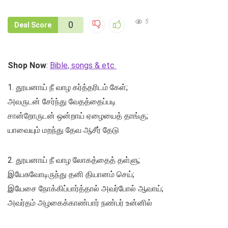
5
0
Deal Score
Shop Now
:
Bible, songs & etc
1. தூயனாய் நீ வாழ கர்த்தரிடம் கேள்;
அவருடன் சேர்ந்து வேதத்தைப்படி
சான்றோருடன் ஒன்றாய் ஏழையைத் தாங்கு;
யாவையும் மறந்து தேவ ஆசீர் தேடு
2. தூயனாய் நீ வாழ லோகத்தைத் தள்ளு;
இயேசுவோடிருந்து தனி தியானம் செய்;
இயேசை நோக்கிப்பார்த்தால் அவர்போல் ஆவாய்;
அவர்தம் அழகைக்காண்பார் நண்பர் உன்னில்