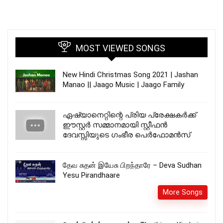
MOST VIEWED SONGS
New Hindi Christmas Song 2021 | Jashan
Manao || Jaago Music | Jaago Family
ഏഷ്യാനെറ്റിന്റെ പ്രിയ പ്രേക്ഷകർക്ക്
ഈസ്റ്റർ സമ്മാനമായി സ്റ്റീഫൻ
ദേവസ്സിയുടെ ഗംഭീര പെർഫോമൻസ്
தேவ சுதன் இயேசு பிறந்தாரே – Deva Sudhan
Yesu Pirandhaare
More Songs