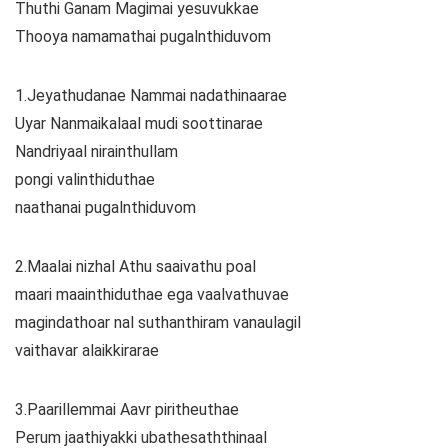
Thuthi Ganam Magimai yesuvukkae
Thooya namamathai pugalnthiduvom
1.Jeyathudanae Nammai nadathinaarae
Uyar Nanmaikalaal mudi soottinarae
Nandriyaal nirainthullam
pongi valinthiduthae
naathanai pugalnthiduvom
2.Maalai nizhal Athu saaivathu poal
maari maainthiduthae ega vaalvathuvae
magindathoar nal suthanthiram vanaulagil
vaithavar alaikkirarae
3.Paarillemmai Aavr piritheuthae
Perum jaathiyakki ubathesaththinaal