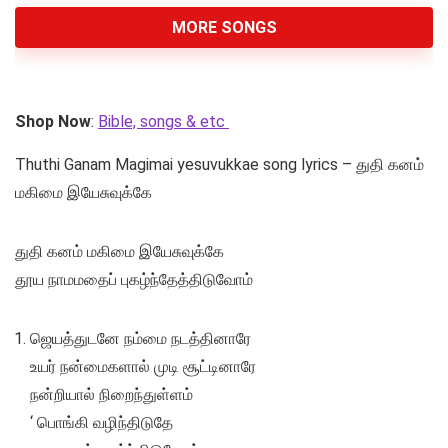
MORE SONGS
Shop Now
:
Bible, songs & etc
Thuthi Ganam Magimai yesuvukkae song lyrics – துதி கனம்
மகிமை இயேசுவுக்கே
துதி கனம் மகிமை இயேசுவுக்கே
தூய நாமமதைப் புகழ்ந்தேத்திடுவோம்
ஜெயத்துடனே நம்மை நடத்தினாரே
உயர் நன்மைகளால் முடி சூட்டினாரே
நன்றியால் நிறைந்துள்ளம்
‘ பொங்கி வழிந்திடுதே