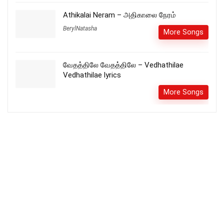
Athikalai Neram – அதிகாலை நேரம்
BerylNatasha
More Songs
வேதத்திலே வேதத்திலே – Vedhathilae
Vedhathilae lyrics
More Songs