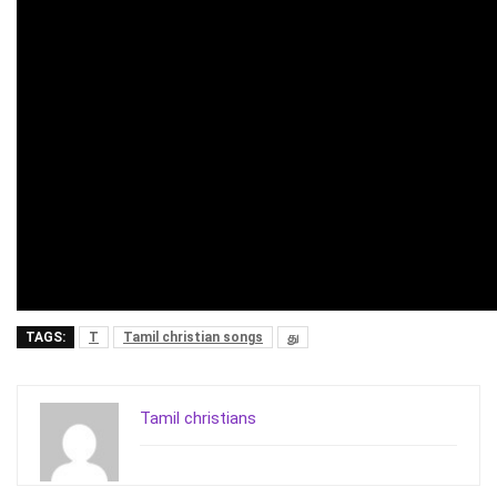
TAGS:
T
Tamil christian songs
து
Tamil christians