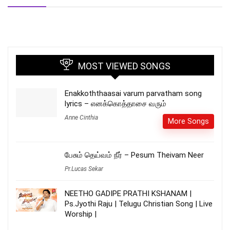
MOST VIEWED SONGS
Enakkoththaasai varum parvatham song
lyrics – எனக்கொத்தாசை வரும்
Anne Cinthia
More Songs
பேசும் தெய்வம் நீர் – Pesum Theivam Neer
Pr.Lucas Sekar
NEETHO GADIPE PRATHI KSHANAM |
Ps.Jyothi Raju | Telugu Christian Song | Live
Worship |