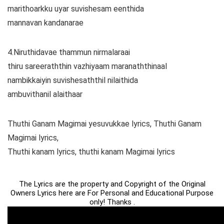
marithoarkku uyar suvishesam eenthida
mannavan kandanarae
4.Niruthidavae thammun nirmalaraai
thiru sareeraththin vazhiyaam maranaththinaal
nambikkaiyin suvishesaththil nilaithida
ambuvithanil alaithaar
Thuthi Ganam Magimai yesuvukkae lyrics, Thuthi Ganam
Magimai lyrics,
Thuthi kanam lyrics, thuthi kanam Magimai lyrics
The Lyrics are the property and Copyright of the Original
Owners Lyrics here are For Personal and Educational Purpose
only! Thanks .