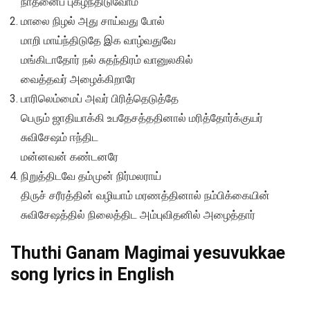
நாதனைப் புகழ்ந்திடுவோம்
மாலை நிழல் அது சாய்வது போல்
மாறி மாய்ந்திடுதே இக வாழ்வதுவே
மங்கிடாதோர் நல் சுதந்திரம் வானுலகில்
வைத்தவர் அழைக்கிறாரே
பாரிலெம்மைப் அவர் பிரித்தெடுத்தே
பெரும் ஜாதியாக்கி உபதேசத்ததினால் மரித்தோர்க்குயர்
சுவிசேஷம் ஈந்திட
மன்னவன் கண்டனரே
நிறுத்திடவே தம்முன் நிர்மலராய்
திருச் சரீரத்தின் வழியாம் மரணத்தினால் நம்பிக்கையின்
சுவிசேஷத்தில் நிலைத்திட அம்புவிதனில் அழைத்தார்
Thuthi Ganam Magimai yesuvukkae
song lyrics in English