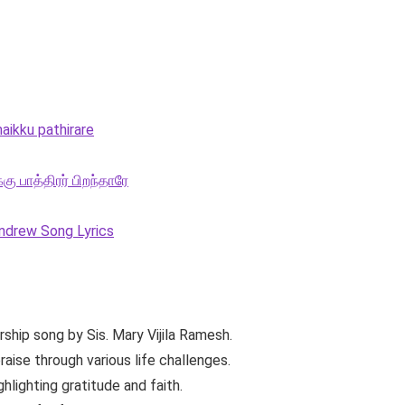
aikku pathirare
கு பாத்திரர் பிறந்தாரே
 Andrew Song Lyrics
orship song by Sis. Mary Vijila Ramesh.
ise through various life challenges.
ghlighting gratitude and faith.