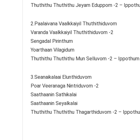
Thuthithu Thuthithu Jeyam Eduppom -2 – Ippot
2.Paalaivana Vaalkkaiyil Thuthithiduvom
Varanda Vaalkkaiyil Thuthithiduvom -2
Sengadal Pirinthum
Yoarthaan Vilagidum
Thuthithu Thuthithu Mun Selluvom -2 – Ippothu
3.Seanaikalaai Elunthiduvom
Poar Veeranaga Nintriduvom -2
Saathaanin Sathikalai
Saathaanin Seyalkalai
Thuthithu Thuthithu Thagarthiduvom -2 – Ippot