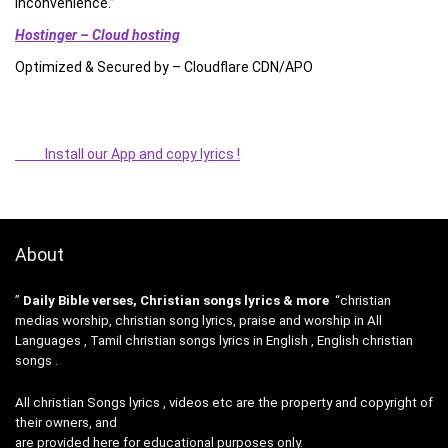
inconvenience.”
Hostinger – Cloud hosting
Optimized & Secured by – Cloudflare CDN/APO
Install our App and copy lyrics !
About
”
Daily Bible verses, Christian songs lyrics & more
“christian
medias worship, christian song lyrics, praise and worship in All
Languages , Tamil christian songs lyrics in English , English christian
songs .
All christian Songs lyrics , videos etc are the property and copyright of
their owners, and
are provided here for educational purposes only.