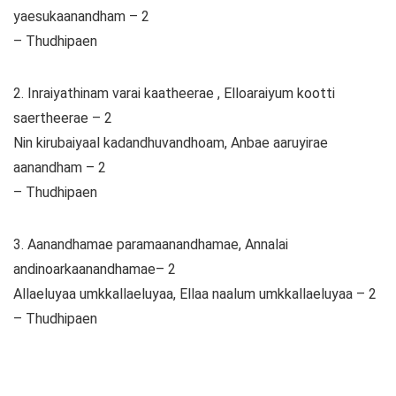
yaesukaanandham – 2
– Thudhipaen
2. Inraiyathinam varai kaatheerae , Elloaraiyum kootti
saertheerae – 2
Nin kirubaiyaal kadandhuvandhoam, Anbae aaruyirae
aanandham – 2
– Thudhipaen
3. Aanandhamae paramaanandhamae, Annalai
andinoarkaanandhamae– 2
Allaeluyaa umkkallaeluyaa, Ellaa naalum umkkallaeluyaa – 2
– Thudhipaen