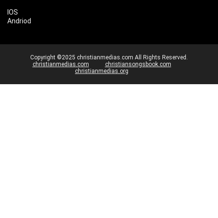
IOS
Andriod
Copyright ©2025 christianmedias.com All Rights Reserved.
christianmedias.com
christiansongsbook.com
christianmedias.org