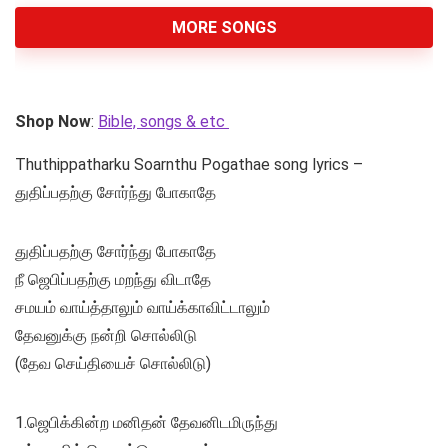
MORE SONGS
Shop Now
:
Bible, songs & etc
Thuthippatharku Soarnthu Pogathae song lyrics –
துதிப்பதற்கு சோர்ந்து போகாதே
துதிப்பதற்கு சோர்ந்து போகாதே
நீ ஜெபிப்பதற்கு மறந்து விடாதே
சமயம் வாய்த்தாலும் வாய்க்காவிட்டாலும்
தேவனுக்கு நன்றி சொல்லிடு
(தேவ செய்தியைச் சொல்லிடு)
1.ஜெபிக்கின்ற மனிதன் தேவனிடமிருந்து