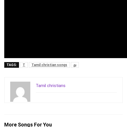
TAGS:
T
Tamil christian songs
து
Tamil christians
More Songs For You