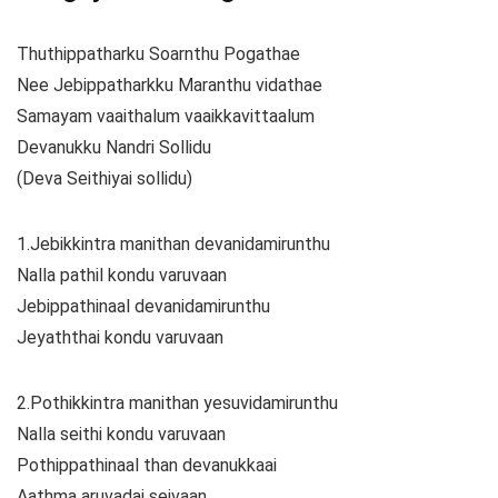
Thuthippatharku Soarnthu Pogathae
Nee Jebippatharkku Maranthu vidathae
Samayam vaaithalum vaaikkavittaalum
Devanukku Nandri Sollidu
(Deva Seithiyai sollidu)
1.Jebikkintra manithan devanidamirunthu
Nalla pathil kondu varuvaan
Jebippathinaal devanidamirunthu
Jeyaththai kondu varuvaan
2.Pothikkintra manithan yesuvidamirunthu
Nalla seithi kondu varuvaan
Pothippathinaal than devanukkaai
Aathma aruvadai seivaan