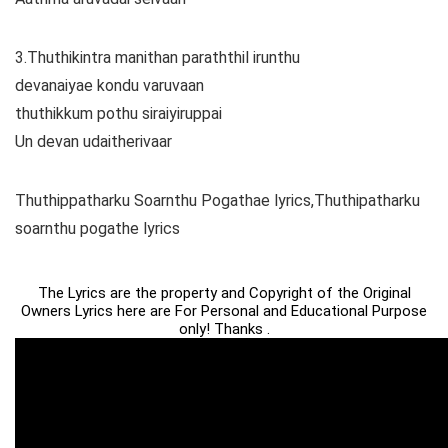
3.Thuthikintra manithan paraththil irunthu
devanaiyae kondu varuvaan
thuthikkum pothu siraiyiruppai
Un devan udaitherivaar
Thuthippatharku Soarnthu Pogathae lyrics,Thuthipatharku
soarnthu pogathe lyrics
The Lyrics are the property and Copyright of the Original
Owners Lyrics here are For Personal and Educational Purpose
only! Thanks .